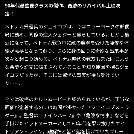
90年代最重要クラスの傑作、奇跡のリバイバル上映決
定！
ベトナム帰還兵のジェイコブは、今はニューヨークの郵便
局に勤め、同僚の恋人ジェジーと暮らしている。しかし最
近になって、ベトナム戦争中に敵の襲撃を受けた凄惨な体
験が悪夢となって蘇り、さらに身の回りに奇妙な出来事が
次々と起こり始める。ベトナム時代の戦友もまた同じよう
な悪夢や幻覚に悩まされていることを知り原因を探るジェ
イコブだったが、そこには驚愕の事実が待ち受けてい
た……。
今では破格のカルトムービーと認められているが、正当な
評価が定着するのには時間が掛かった『ジェイコブス・ラ
ダー』。監督は『ナインハーフ』や『危険な情事』などを
手掛けたヒットメーカーとして80年代を駆け抜けたエイ
ドリアン・ライン。難解だと皆が匙を投げていたブルー