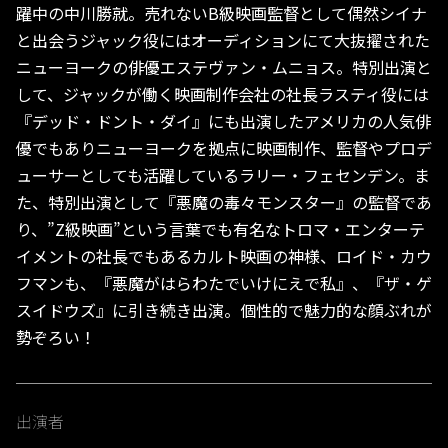
躍中の中川勝就。売れないB級映画監督として偶然シイナ
と出会うジャック役にはオーディションにて大抜擢された
ニューヨークの俳優エステヴァン・ムニョス。特別出演と
して、ジャックが働く映画制作会社の社長ラスティ役には
『デッド・ドント・ダイ』にも出演したアメリカの人気俳
優でもありニューヨークを拠点に映画制作、監督やプロデ
ューサーとしても活躍しているラリー・フェセンデン。ま
た、特別出演として『悪魔の毒々モンスター』の監督であ
り、”Z級映画”という言葉でも有名なトロマ・エンターテ
イメントの社長でもあるカルト映画の神様、ロイド・カウ
フマンも、『悪魔がはらわたでいけにえで私』、『ザ・ゲ
スイドウズ』に引き続き出演。個性的で魅力的な顔ぶれが
勢ぞろい！
出演者