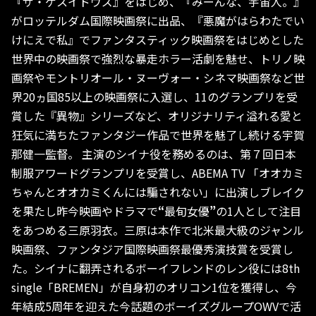
『ザ・ゲスイドウズ』をはじめ、『みーんな、宇宙人。』
がロッテルダム国際映画祭に出品、『悪魔がはらわたでい
けにえで私』でファンタスティック映画祭をはじめとした
世界中の映画祭で強烈な暴走ホラー活劇を魅せ、トリノ映
画祭やモントリオール・ヌーヴォー・シネマ映画祭など世
界20ヵ国85以上の映画祭に入選し、11のグランプリを受
賞した『異物』シリーズなど、オリジナリティ溢れる愛と
狂気に満ちたファンタジー作品で世界を魅了し続ける宇賀
那健一監督。 主演のシイナ役を務めるのは、第７回日本
制服アワードグランプリを受賞し、ABEMA TV 「オオカミ
ちゃんとオオカミくんには騙されない」に出演しブレイク
を果たし昨今映画やドラマで
“
最旬女優
”
の1人として注目
をあつめる三原羽衣。三原は本作で北米最大級のジャンル
映画祭、ファンタジア国際映画祭最優秀演技賞を受賞し
た。シイナに翻弄されるボーイフレンドのレン役には8th
single「BREMEN」が自身初のオリコン1位を獲得し、今
年結成5周年を迎えた今話題のボーイズグループOWVで活