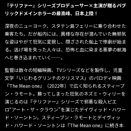
『テリファー』シリーズプロデューサー×主演が贈る――
パブ
リックドメインホラーの最高峰、日本上陸！
深夜のニューヨーク、スタテン島フェリーに乗り合わせた
乗客たち。だが船内には、異様な存在が潜んでいた――無邪気
な姿はやがて狂気に変貌し、閉ざされた船上で惨劇が始ま
る。逃げ場を失った人々は、恐怖と血に染まる悪夢の航海
へと巻き込まれていく……。
監督は数々の短編映画、TVシリーズなどを製作し、児童
文学「いじわるグリンチのクリスマス」のパロディ映画
『The Mean one』（2022年）で広く知られるスティーブ
ン・ラモート。蘇ってしまった狂気のネズミ・ウィリーを
演じるのは『テリファー』シリーズで邪悪な殺人ピエ
ロ“アート・ザ・クラウン”を演じたデイヴィッド・ハワー
ド・ソーントン。スティーブン・ラモートとデイヴィッ
ド・ハワード・ソーントンは『The Mean one』に続き本