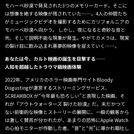
モハーベ砂漠で発見された3つのメモリーカード。そこに
は想像を絶する映像が残されていた……。4人の仲間たち
がミュージックビデオを撮影するためにカリフォルニアの
モハーベ砂漠へ向かう。 しかし、夜になると奇妙な音と
光、そして説明不能な現象が発生。やがてカメラは、現実
の裂け目に飲み込まれ悪夢的映像を捉えていく……。
あなたは今、カルト映画の誕生を目撃する――
人知を超越したトラウマ級映画体験
2022年、アメリカのホラー映画専門サイトBloody
Disgustingが運営するストリーミングサービス、
SCREAMBOX が“今年最も恐ろしい”と表現した映画、そ
れが『アウトウォーターズ 裂けた砂漠』だ。未だかつて
ない前衛的な映像とストーリーの展開に、一般の観客から
は激しく賛否が分かれたが、あまりの恐怖にApple Watch
の心拍モニターが作動した者、“音”と“光”に導かれ嘔吐し